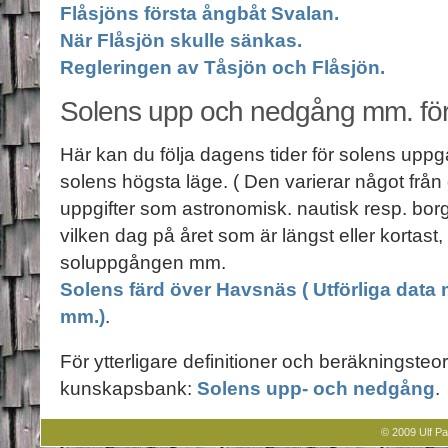
Flåsjöns första ångbåt Svalan.
När Flåsjön skulle sänkas.
Regleringen av Tåsjön och Flåsjön.
Solens upp och nedgång mm. fö
Här kan du följa dagens tider för solens upp
solens högsta läge. ( Den varierar något från 
uppgifter som astronomisk. nautisk resp. bor
vilken dag på året som är längst eller kortast,
soluppgången mm.
Solens färd över Havsnäs ( Utförliga data m
mm.)
.
För ytterligare definitioner och beräkningsteor
kunskapsbank:
Solens upp- och nedgång
.
© 2009 Ulf Pa