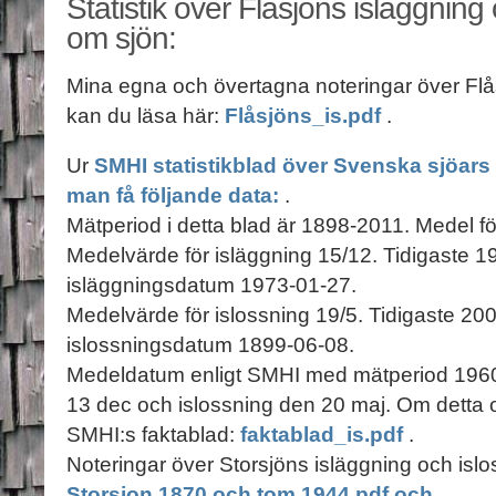
Statistik över Flåsjöns isläggning
om sjön:
Mina egna och övertagna noteringar över Flås
kan du läsa här:
Flåsjöns_is.pdf
.
Ur
SMHI statistikblad över Svenska sjöars 
man få följande data:
.
Mätperiod i detta blad är 1898-2011. Medel fö
Medelvärde för isläggning 15/12. Tidigaste 
isläggningsdatum 1973-01-27.
Medelvärde för islossning 19/5. Tidigaste 2
islossningsdatum 1899-06-08.
Medeldatum enligt SMHI med mätperiod 1960-
13 dec och islossning den 20 maj. Om detta 
SMHI:s faktablad:
faktablad_is.pdf
.
Noteringar över Storsjöns isläggning och islo
Storsjon 1870 och tom 1944.pdf och
.