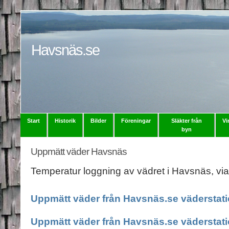
Havsnäs.se
Start
Historik
Bilder
Föreningar
Släkter från
Vi
byn
Uppmätt väder Havsnäs
Temperatur loggning av vädret i Havsnäs, vi
Uppmätt väder från Havsnäs.se väderstati
Uppmätt väder från Havsnäs.se väderstatio