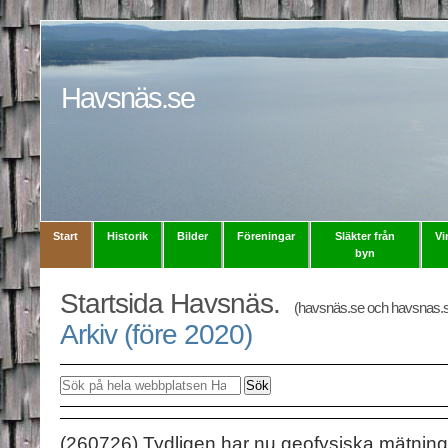
Havsnäs.se
Start
Historik
Bilder
Föreningar
Släkter från
Vi
byn
Startsida Havsnäs.
(havsnäs.se och havsnas.s
Arkiv (före 2020)
Sök
(260726) Tydligen har nu geofysiska mätninga