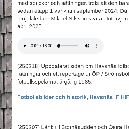
med sprickor och sättninger, trots att den b
sedan etapp 1 var klar i september 2024. Däref
projektledare Mikael Nilsson svarar. Intervju
april 2025.
(250218) Uppdaterat sidan om Havsnäs fotbo
rättningar och ett reportage ur ÖP / Ströms
fotbollsspelarna, årgång 1985:
Fotbollsbilder och historik, Havsnäs IF HI
(250207) Länk till Stornäsudden och Östra 