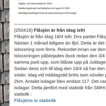
(250418)
Flåsjön är från idag isfri
Flåsjön är från idag 18/4 isfri. Dvs partiet Flås
Nästan 1 månad tidigare än ifjol. Detta är det
islossning som finns. Rekordet innan var de
Islossningen påbörjades dock redan den 3/4 
samma parti upp, som blåste upp på Juldagen
Sedan dess och till idag den 18/4 så har den 
söder. Idag vid middagstid bröts isen sönde
2km. Antalet isdagar blev endast 117. Det v
isdagar. Detta jämfört med statistik från SM
statistik :
Flåsjöns is statistik