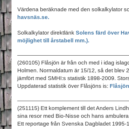
Värdena beräknade med den solkalkylator s
havsnäs.se.
Solkalkylator direktlänk
Solens färd över Ha
möjlighet till årstabell mm.).
(260105) Flåsjön är från och med i idag islagd,
Holmen. Normaldatum är 15/12, så det blev 
jämfört med SMHI:s statistik 1898-2009. Storsj
Uppdaterad statistik över Flåsjöns is:
Flåsjön
(251115) Ett komplement till det Anders Lindho
sina resor med Bio-Nisse och hans ambuleran
Ett reportage från Svenska Dagbladet 1995-